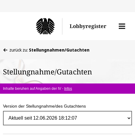
Direk
zum
Men
Lobbyregister
Inhal
öffne
Sie
zurück zu:
Stellungnahmen/Gutachten
befinden
sich
Stellungnahme/Gutachten
hier:
Inhalte beruhen auf Angaben der IV -
Infos
Version der Stellungnahme/des Gutachtens