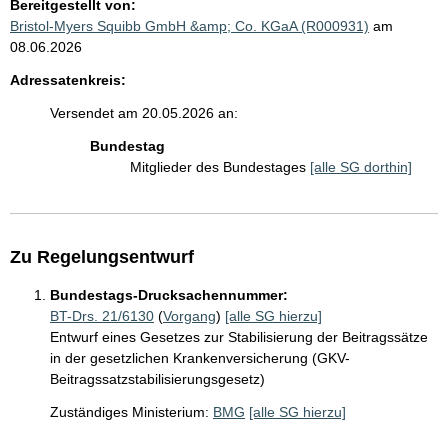
Bereitgestellt von:
Bristol-Myers Squibb GmbH &amp; Co. KGaA (R000931)
am
08.06.2026
Adressatenkreis:
Versendet am 20.05.2026 an:
Bundestag
Mitglieder des Bundestages
[alle SG dorthin]
Zu Regelungsentwurf
Bundestags-Drucksachennummer:
BT-Drs. 21/6130
(
Vorgang
)
[alle SG hierzu]
Entwurf eines Gesetzes zur Stabilisierung der Beitragssätze
in der gesetzlichen Krankenversicherung (GKV-
Beitragssatzstabilisierungsgesetz)
Zuständiges Ministerium:
BMG
[alle SG hierzu]