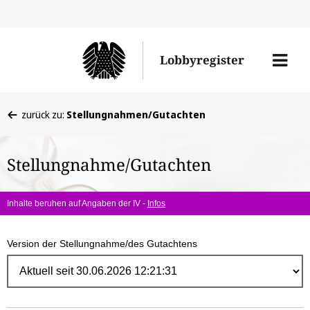
Direk
zum
Men
Lobbyregister
Inhal
öffne
Sie
zurück zu:
Stellungnahmen/Gutachten
befinden
sich
Stellungnahme/Gutachten
hier:
Inhalte beruhen auf Angaben der IV -
Infos
Version der Stellungnahme/des Gutachtens