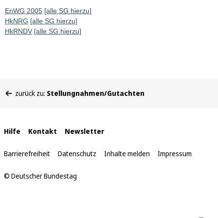
EnWG 2005
[alle SG hierzu]
HkNRG
[alle SG hierzu]
HkRNDV
[alle SG hierzu]
Sie
zurück zu:
Stellungnahmen/Gutachten
befinden
sich
hier:
Interne
Hilfe
Kontakt
Newsletter
Links
Barrierefreiheit
Datenschutz
Inhalte melden
Impressum
© Deutscher Bundestag