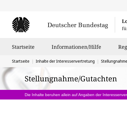
L
fü
Hauptnavigation
Startseite
Informationen/Hilfe
Reg
Sie
Startseite
Inhalte der Interessenvertretung
Stellungnahm
befinden
Stellungnahme/Gutachten
sich
hier:
Die Inhalte beruhen allein auf Angaben der Interessenver