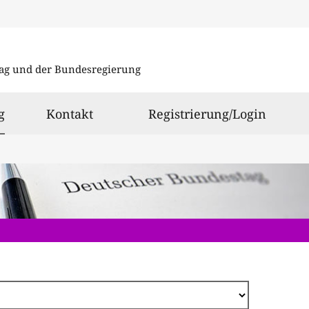
Direkt
zum
ag und der Bundesregierung
Inhalt
ausgewählt
g
Kontakt
Registrierung/Login