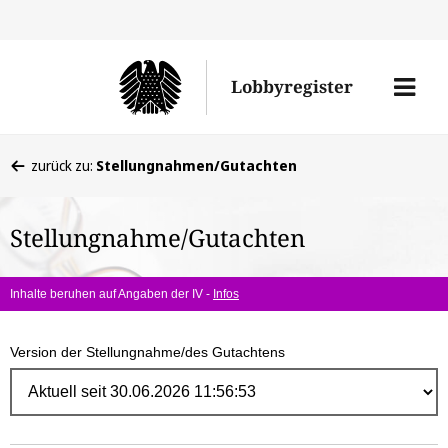
Direk
zum
Men
Lobbyregister
Inhal
öffne
Sie
zurück zu:
Stellungnahmen/Gutachten
befinden
sich
Stellungnahme/Gutachten
hier:
Inhalte beruhen auf Angaben der IV -
Infos
Version der Stellungnahme/des Gutachtens