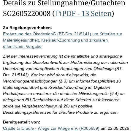
Details zu Stellungnahme/Gutachten
SG2605220008 (
PDF - 13 Seiten
)
Zu Regelungsvorhaben:
Ergänzung des ÖkodesignG (BT-Drs. 21/5141) um Kriterien zur
Materialgesundheit, Kreislauf-Zuordnung und zirkulären
öffentlichen Vergabe
Ziel der Interessenvertretung ist die inhaltliche und strategische
Ergänzung des Gesetzentwurfs zur Modernisierung der nationalen
Umsetzung von europäischen Regelungen zum Ökodesign (BT-
Drs. 21/5141). Konkret wird darauf eingewirkt, die
Verordnungsermächtigungen (§ 3) um Informationspflichten zu
Materialgesundheit und Kreislauf-Zuordnung im Digitalen
Produktpass zu erweitern, die deutsche Mitwirkungsrolle (§ 4) an
delegierten EU-Rechtsakten auf diese Kriterien zu fokussieren
sowie die Vergabearchitektur (§ 20) um positive
Beschaffungspräferenzen für zirkuläre Produkte zu ergänzen.
Bereitgestellt von:
Cradle to Cradle - Wiege zur Wiege e.V. (R005659)
am 22.05.2026