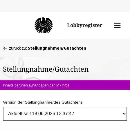
Direk
zum
Men
Lobbyregister
Inhal
öffne
Sie
zurück zu:
Stellungnahmen/Gutachten
befinden
sich
Stellungnahme/Gutachten
hier:
Inhalte beruhen auf Angaben der IV -
Infos
Version der Stellungnahme/des Gutachtens