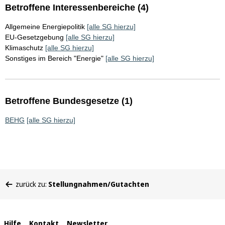
Betroffene Interessenbereiche (4)
Allgemeine Energiepolitik
[alle SG hierzu]
EU-Gesetzgebung
[alle SG hierzu]
Klimaschutz
[alle SG hierzu]
Sonstiges im Bereich "Energie"
[alle SG hierzu]
Betroffene Bundesgesetze (1)
BEHG
[alle SG hierzu]
Sie
zurück zu:
Stellungnahmen/Gutachten
befinden
sich
hier:
Hilfe
Kontakt
Newsletter