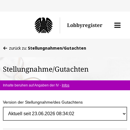
Direk
zum
Men
Lobbyregister
Inhal
öffne
Sie
zurück zu:
Stellungnahmen/Gutachten
befinden
sich
Stellungnahme/Gutachten
hier:
Inhalte beruhen auf Angaben der IV -
Infos
Version der Stellungnahme/des Gutachtens