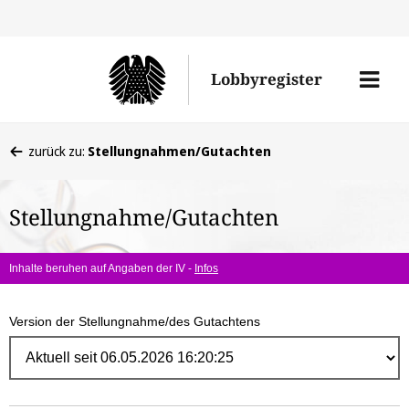
Direk
zum
Men
Lobbyregister
Inhal
öffne
Sie
zurück zu:
Stellungnahmen/Gutachten
befinden
sich
Stellungnahme/Gutachten
hier:
Inhalte beruhen auf Angaben der IV -
Infos
Version der Stellungnahme/des Gutachtens