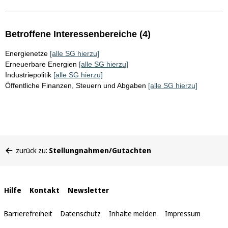
Betroffene Interessenbereiche (4)
Energienetze
[alle SG hierzu]
Erneuerbare Energien
[alle SG hierzu]
Industriepolitik
[alle SG hierzu]
Öffentliche Finanzen, Steuern und Abgaben
[alle SG hierzu]
Sie
zurück zu:
Stellungnahmen/Gutachten
befinden
sich
hier:
Interne
Hilfe
Kontakt
Newsletter
Links
Barrierefreiheit
Datenschutz
Inhalte melden
Impressum