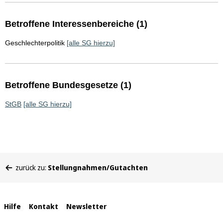
Betroffene Interessenbereiche (1)
Geschlechterpolitik
[alle SG hierzu]
Betroffene Bundesgesetze (1)
StGB
[alle SG hierzu]
Sie
zurück zu:
Stellungnahmen/Gutachten
befinden
sich
hier:
Interne
Hilfe
Kontakt
Newsletter