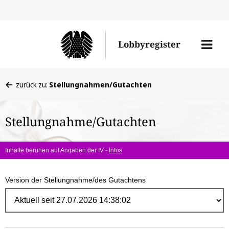
Direk
zum
Men
Lobbyregister
Inhal
öffne
Sie
zurück zu:
Stellungnahmen/Gutachten
befinden
sich
Stellungnahme/Gutachten
hier:
Inhalte beruhen auf Angaben der IV -
Infos
Version der Stellungnahme/des Gutachtens