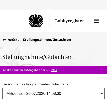
Direk
zum
Men
Lobbyregister
Inhal
öffne
Sie
zurück zu:
Stellungnahmen/Gutachten
befinden
sich
Stellungnahme/Gutachten
hier:
Inhalte beruhen auf Angaben der IV -
Infos
Version der Stellungnahme/des Gutachtens