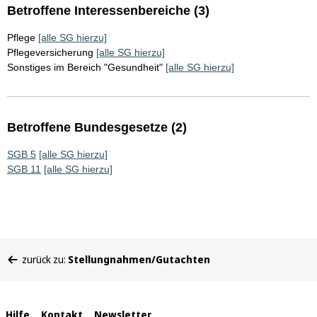
Betroffene Interessenbereiche (3)
Pflege
[alle SG hierzu]
Pflegeversicherung
[alle SG hierzu]
Sonstiges im Bereich "Gesundheit"
[alle SG hierzu]
Betroffene Bundesgesetze (2)
SGB 5
[alle SG hierzu]
SGB 11
[alle SG hierzu]
Sie
zurück zu:
Stellungnahmen/Gutachten
befinden
sich
hier:
Hilfe
Kontakt
Newsletter