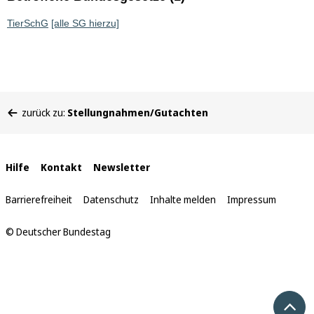
TierSchG
[alle SG hierzu]
Sie
zurück zu:
Stellungnahmen/Gutachten
befinden
sich
hier:
Interne
Hilfe
Kontakt
Newsletter
Links
Barrierefreiheit
Datenschutz
Inhalte melden
Impressum
© Deutscher Bundestag
Nach