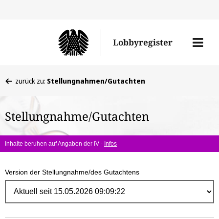
Direk
zum
Men
Lobbyregister
Inhal
öffne
Sie
zurück zu:
Stellungnahmen/Gutachten
befinden
sich
Stellungnahme/Gutachten
hier:
Inhalte beruhen auf Angaben der IV -
Infos
Version der Stellungnahme/des Gutachtens