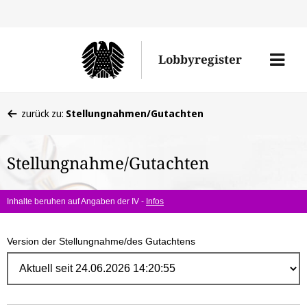
Direk
zum
Men
Lobbyregister
Inhal
öffne
Sie
zurück zu:
Stellungnahmen/Gutachten
befinden
sich
Stellungnahme/Gutachten
hier:
Inhalte beruhen auf Angaben der IV -
Infos
Version der Stellungnahme/des Gutachtens