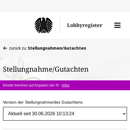
Direk
zum
Men
Lobbyregister
Inhal
öffne
Sie
zurück zu:
Stellungnahmen/Gutachten
befinden
sich
Stellungnahme/Gutachten
hier:
Inhalte beruhen auf Angaben der IV -
Infos
Version der Stellungnahme/des Gutachtens