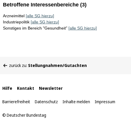
Betroffene Interessenbereiche (3)
Arzneimittel
[alle SG hierzu]
Industriepolitik
[alle SG hierzu]
Sonstiges im Bereich "Gesundheit"
[alle SG hierzu]
Sie
zurück zu:
Stellungnahmen/Gutachten
befinden
sich
hier:
Interne
Hilfe
Kontakt
Newsletter
Links
Barrierefreiheit
Datenschutz
Inhalte melden
Impressum
© Deutscher Bundestag