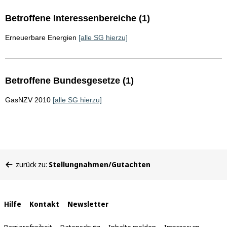
Betroffene Interessenbereiche (1)
Erneuerbare Energien
[alle SG hierzu]
Betroffene Bundesgesetze (1)
GasNZV 2010
[alle SG hierzu]
Sie
zurück zu:
Stellungnahmen/Gutachten
befinden
sich
hier:
Interne
Hilfe
Kontakt
Newsletter
Links