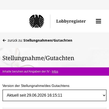
Direk
zum
Men
Lobbyregister
Inhal
öffne
Sie
zurück zu:
Stellungnahmen/Gutachten
befinden
sich
Stellungnahme/Gutachten
hier:
Inhalte beruhen auf Angaben der IV -
Infos
Version der Stellungnahme/des Gutachtens