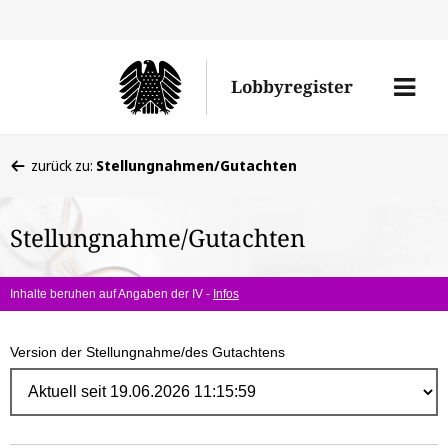
Direk
zum
Men
Lobbyregister
Inhal
öffne
Sie
zurück zu:
Stellungnahmen/Gutachten
befinden
sich
Stellungnahme/Gutachten
hier:
Inhalte beruhen auf Angaben der IV -
Infos
Version der Stellungnahme/des Gutachtens