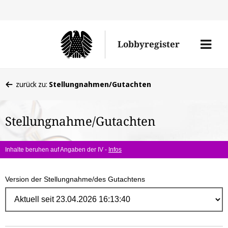
Direk
zum
Men
Lobbyregister
Inhal
öffne
Sie
zurück zu:
Stellungnahmen/Gutachten
befinden
sich
Stellungnahme/Gutachten
hier:
Inhalte beruhen auf Angaben der IV -
Infos
Version der Stellungnahme/des Gutachtens