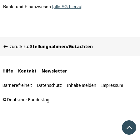
Bank- und Finanzwesen
[alle SG hierzu]
Sie
zurück zu:
Stellungnahmen/Gutachten
befinden
sich
hier:
Interne
Hilfe
Kontakt
Newsletter
Links
Barrierefreiheit
Datenschutz
Inhalte melden
Impressum
© Deutscher Bundestag
Nach