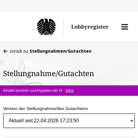
Direk
zum
Men
Lobbyregister
Inhal
öffne
Sie
zurück zu:
Stellungnahmen/Gutachten
befinden
sich
Stellungnahme/Gutachten
hier:
Inhalte beruhen auf Angaben der IV -
Infos
Version der Stellungnahme/des Gutachtens