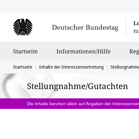
L
fü
Hauptnavigation
Startseite
Informationen/Hilfe
Reg
Sie
Startseite
Inhalte der Interessenvertretung
Stellungnahm
befinden
Stellungnahme/Gutachten
sich
hier:
Die Inhalte beruhen allein auf Angaben der Interessenver