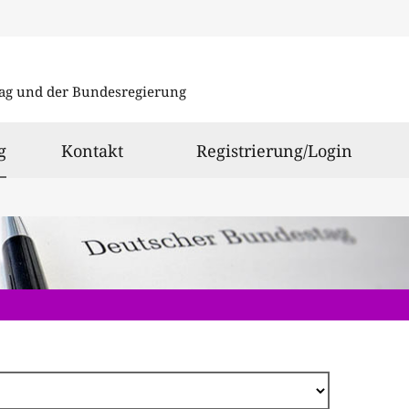
Direkt
zum
ag und der Bundesregierung
Inhalt
ausgewählt
g
Kontakt
Registrierung/Login