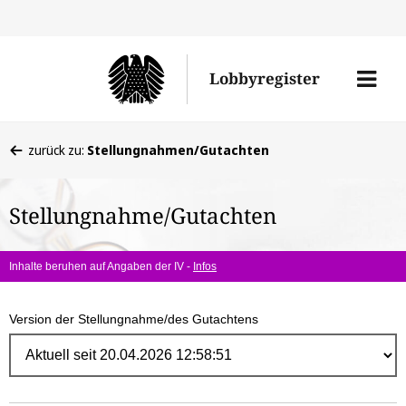
Direk
zum
Men
Lobbyregister
Inhal
öffne
Sie
zurück zu:
Stellungnahmen/Gutachten
befinden
sich
Stellungnahme/Gutachten
hier:
Inhalte beruhen auf Angaben der IV -
Infos
Version der Stellungnahme/des Gutachtens