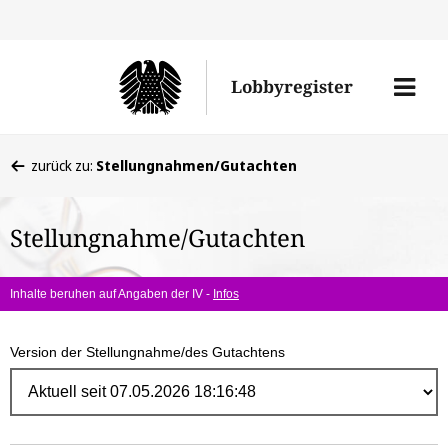
Direk
zum
Men
Lobbyregister
Inhal
öffne
Sie
zurück zu:
Stellungnahmen/Gutachten
befinden
sich
Stellungnahme/Gutachten
hier:
Inhalte beruhen auf Angaben der IV -
Infos
Version der Stellungnahme/des Gutachtens