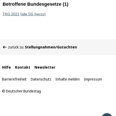
Betroffene Bundesgesetze (1)
TKG 2021
[alle SG hierzu]
Sie
zurück zu:
Stellungnahmen/Gutachten
befinden
sich
hier:
Interne
Hilfe
Kontakt
Newsletter
Links
Barrierefreiheit
Datenschutz
Inhalte melden
Impressum
© Deutscher Bundestag