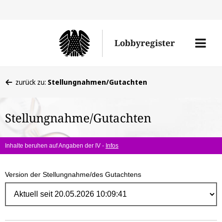
Direk
zum
Men
Lobbyregister
Inhal
öffne
Sie
zurück zu:
Stellungnahmen/Gutachten
befinden
sich
Stellungnahme/Gutachten
hier:
Inhalte beruhen auf Angaben der IV -
Infos
Version der Stellungnahme/des Gutachtens