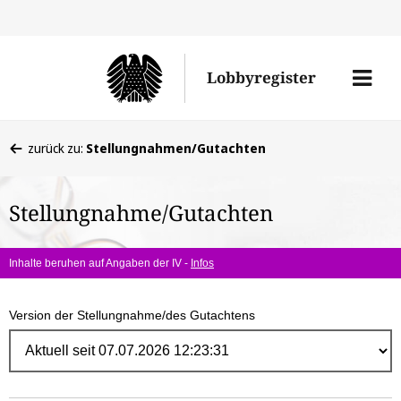
Direk
zum
Men
Lobbyregister
Inhal
öffne
Sie
zurück zu:
Stellungnahmen/Gutachten
befinden
sich
Stellungnahme/Gutachten
hier:
Inhalte beruhen auf Angaben der IV -
Infos
Version der Stellungnahme/des Gutachtens