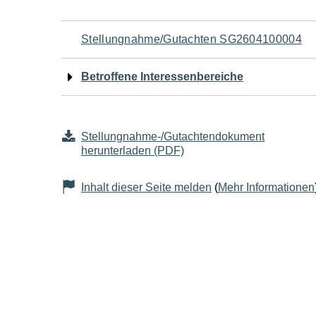
Navigation
Stellungnahme/Gutachten SG2604100004
für
Betroffene Interessenbereiche
den
Seiteninhalt
Stellungnahme-/Gutachtendokument
herunterladen (PDF)
Inhalt dieser Seite melden
(
Mehr Informationen