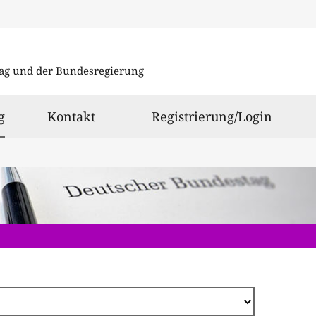
Direkt
zum
ag und der Bundesregierung
Inhalt
ausgewählt
g
Kontakt
Registrierung/Login