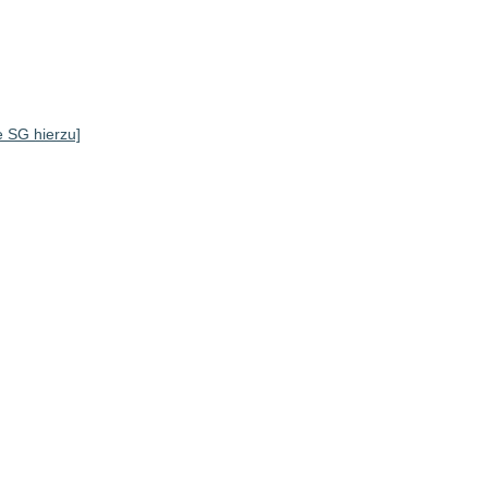
]
le SG hierzu]