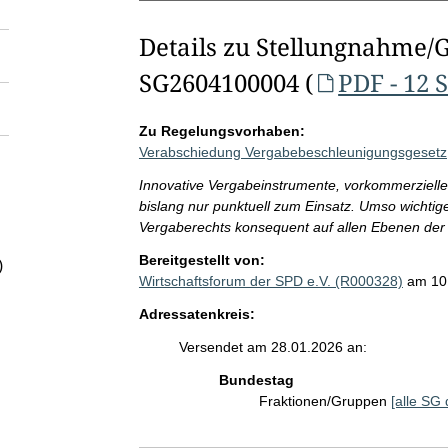
Details zu Stellungnahme/
SG2604100004 (
PDF - 12 
Zu Regelungsvorhaben:
Verabschiedung Vergabebeschleunigungsgesetz
Innovative Vergabeinstrumente, vorkommerziel
bislang nur punktuell zum Einsatz. Umso wichtig
Vergaberechts konsequent auf allen Ebenen der V
Bereitgestellt von:
)
Wirtschaftsforum der SPD e.V. (R000328)
am 10
Adressatenkreis:
Versendet am 28.01.2026 an:
Bundestag
Fraktionen/Gruppen
[alle SG 