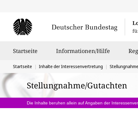
L
fü
Hauptnavigation
Startseite
Informationen/Hilfe
Reg
Sie
Startseite
Inhalte der Interessenvertretung
Stellungnahm
befinden
Stellungnahme/Gutachten
sich
hier:
Die Inhalte beruhen allein auf Angaben der Interessenver