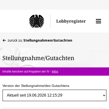
Direk
zum
Men
Lobbyregister
Inhal
öffne
Sie
zurück zu:
Stellungnahmen/Gutachten
befinden
sich
Stellungnahme/Gutachten
hier:
Inhalte beruhen auf Angaben der IV -
Infos
Version der Stellungnahme/des Gutachtens