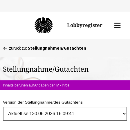
Direk
zum
Men
Lobbyregister
Inhal
öffne
Sie
zurück zu:
Stellungnahmen/Gutachten
befinden
sich
Stellungnahme/Gutachten
hier:
Inhalte beruhen auf Angaben der IV -
Infos
Version der Stellungnahme/des Gutachtens