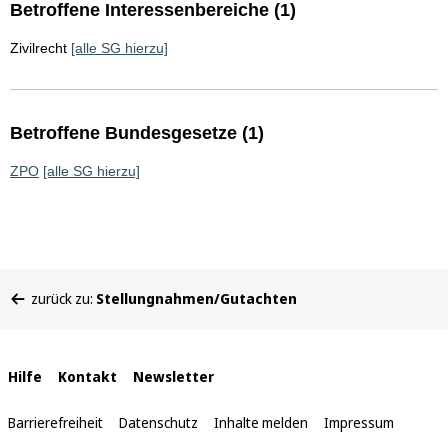
Betroffene Interessenbereiche (1)
Zivilrecht
[alle SG hierzu]
Betroffene Bundesgesetze (1)
ZPO
[alle SG hierzu]
Sie
zurück zu:
Stellungnahmen/Gutachten
befinden
sich
hier:
Interne
Hilfe
Kontakt
Newsletter
Links
Barrierefreiheit
Datenschutz
Inhalte melden
Impressum