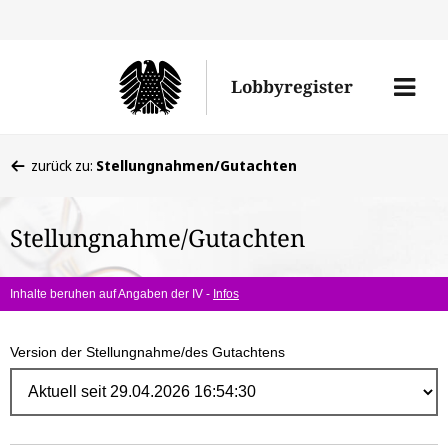
Direk
zum
Men
Lobbyregister
Inhal
öffne
Sie
zurück zu:
Stellungnahmen/Gutachten
befinden
sich
Stellungnahme/Gutachten
hier:
Inhalte beruhen auf Angaben der IV -
Infos
Version der Stellungnahme/des Gutachtens