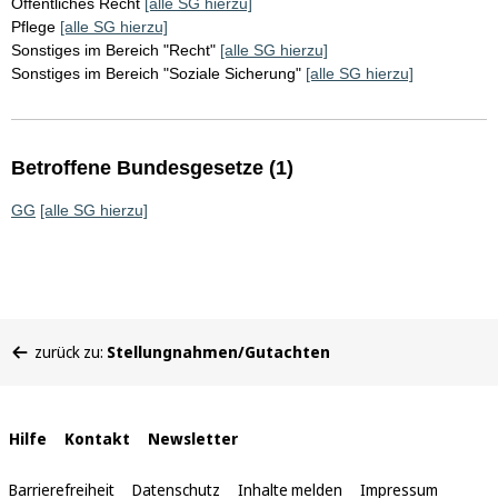
Öffentliches Recht
[alle SG hierzu]
Pflege
[alle SG hierzu]
Sonstiges im Bereich "Recht"
[alle SG hierzu]
Sonstiges im Bereich "Soziale Sicherung"
[alle SG hierzu]
Betroffene Bundesgesetze (1)
GG
[alle SG hierzu]
Sie
zurück zu:
Stellungnahmen/Gutachten
befinden
sich
hier:
Interne
Hilfe
Kontakt
Newsletter
Links
Barrierefreiheit
Datenschutz
Inhalte melden
Impressum