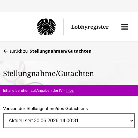
Direk
zum
Men
Lobbyregister
Inhal
öffne
Sie
zurück zu:
Stellungnahmen/Gutachten
befinden
sich
Stellungnahme/Gutachten
hier:
Inhalte beruhen auf Angaben der IV -
Infos
Version der Stellungnahme/des Gutachtens