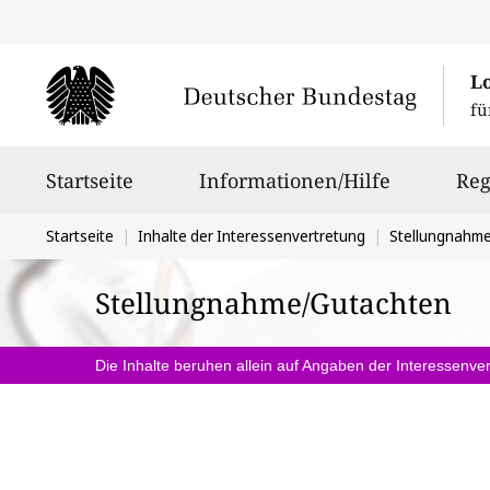
L
fü
Hauptnavigation
Startseite
Informationen/Hilfe
Reg
Sie
Startseite
Inhalte der Interessenvertretung
Stellungnahm
befinden
Stellungnahme/Gutachten
sich
hier:
Die Inhalte beruhen allein auf Angaben der Interessenver