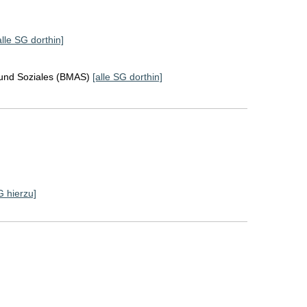
alle SG dorthin]
 und Soziales (BMAS)
[alle SG dorthin]
G hierzu]