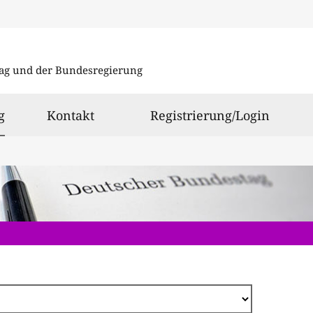
Direkt
zum
ag und der Bundesregierung
Inhalt
ausgewählt
g
Kontakt
Registrierung/Login