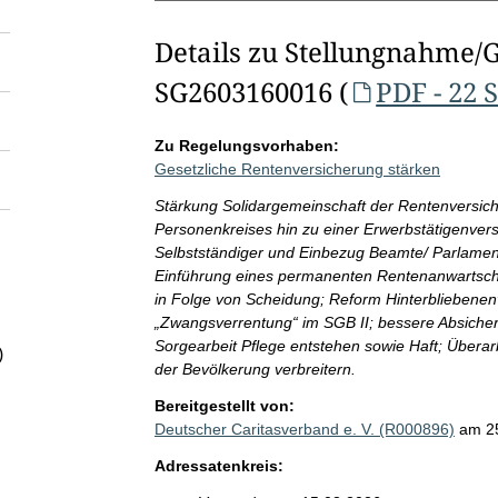
Details zu Stellungnahme/
SG2603160016 (
PDF - 22 
Zu Regelungsvorhaben:
Gesetzliche Rentenversicherung stärken
Stärkung Solidargemeinschaft der Rentenversich
Personenkreises hin zu einer Erwerbstätigenvers
Selbstständiger und Einbezug Beamte/ Parlament
Einführung eines permanenten Rentenanwartschaft
in Folge von Scheidung; Reform Hinterbliebene
„Zwangsverrentung“ im SGB II; bessere Absicher
Sorgearbeit Pflege entstehen sowie Haft; Überar
)
der Bevölkerung verbreitern.
Bereitgestellt von:
Deutscher Caritasverband e. V. (R000896)
am 2
Adressatenkreis: