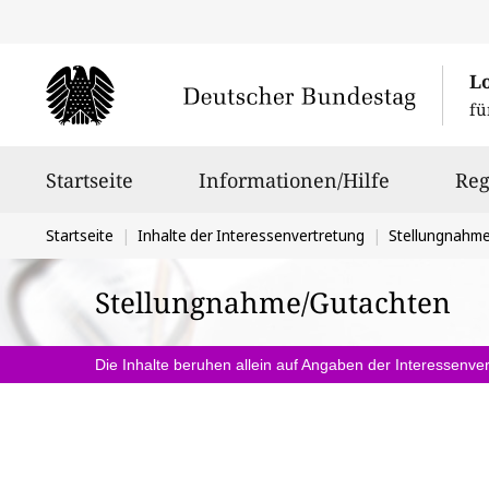
L
fü
Hauptnavigation
Startseite
Informationen/Hilfe
Reg
Sie
Startseite
Inhalte der Interessenvertretung
Stellungnahm
befinden
Stellungnahme/Gutachten
sich
hier:
Die Inhalte beruhen allein auf Angaben der Interessenver