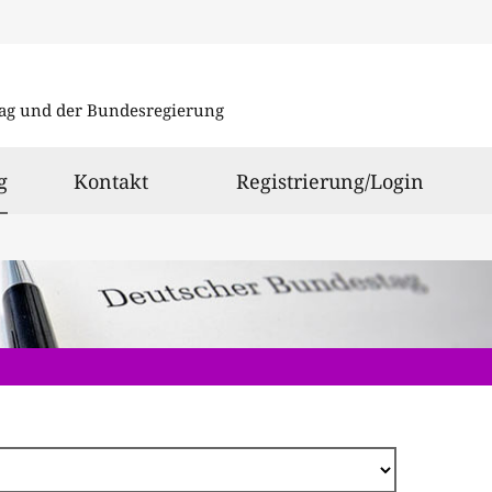
Direkt
zum
ag und der Bundesregierung
Inhalt
ausgewählt
g
Kontakt
Registrierung/Login