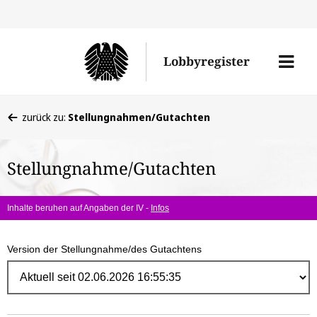
Direk
zum
Men
Lobbyregister
Inhal
öffne
Sie
zurück zu:
Stellungnahmen/Gutachten
befinden
sich
Stellungnahme/Gutachten
hier:
Inhalte beruhen auf Angaben der IV -
Infos
Version der Stellungnahme/des Gutachtens