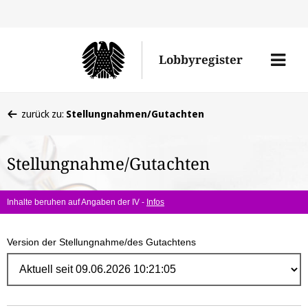
Direk
zum
Men
Lobbyregister
Inhal
öffne
Sie
zurück zu:
Stellungnahmen/Gutachten
befinden
sich
Stellungnahme/Gutachten
hier:
Inhalte beruhen auf Angaben der IV -
Infos
Version der Stellungnahme/des Gutachtens