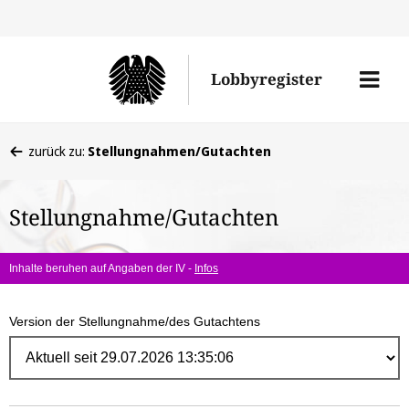
Direk
zum
Men
Lobbyregister
Inhal
öffne
Sie
zurück zu:
Stellungnahmen/Gutachten
befinden
sich
Stellungnahme/Gutachten
hier:
Inhalte beruhen auf Angaben der IV -
Infos
Version der Stellungnahme/des Gutachtens