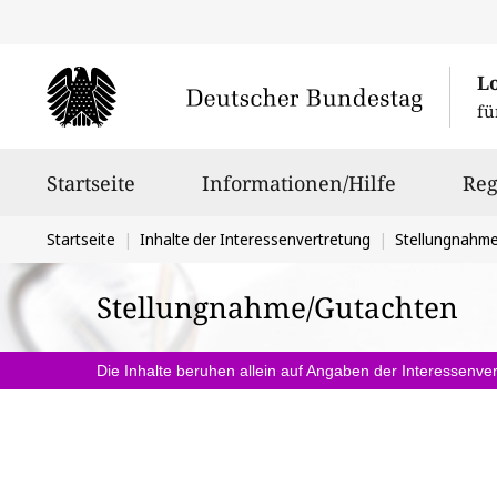
L
fü
Hauptnavigation
Startseite
Informationen/Hilfe
Reg
Sie
Startseite
Inhalte der Interessenvertretung
Stellungnahm
befinden
Stellungnahme/Gutachten
sich
hier:
Die Inhalte beruhen allein auf Angaben der Interessenver