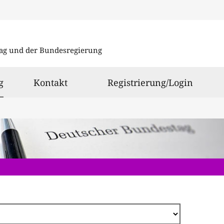
Direkt
zum
ag und der Bundesregierung
Inhalt
ausgewählt
g
Kontakt
Registrierung/Login