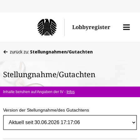
Direk
zum
Men
Lobbyregister
Inhal
öffne
Sie
zurück zu:
Stellungnahmen/Gutachten
befinden
sich
Stellungnahme/Gutachten
hier:
Inhalte beruhen auf Angaben der IV -
Infos
Version der Stellungnahme/des Gutachtens