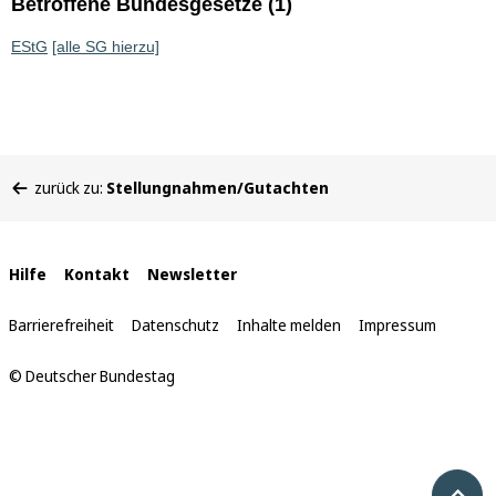
Betroffene Bundesgesetze (1)
EStG
[alle SG hierzu]
Sie
zurück zu:
Stellungnahmen/Gutachten
befinden
sich
hier:
Interne
Hilfe
Kontakt
Newsletter
Links
Barrierefreiheit
Datenschutz
Inhalte melden
Impressum
© Deutscher Bundestag
Nach