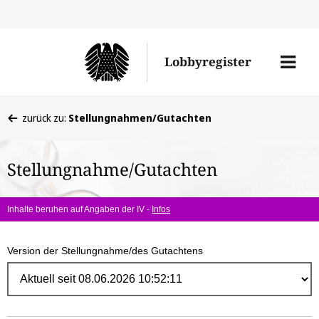
Direk
zum
Men
Lobbyregister
Inhal
öffne
Sie
zurück zu:
Stellungnahmen/Gutachten
befinden
sich
Stellungnahme/Gutachten
hier:
Inhalte beruhen auf Angaben der IV -
Infos
Version der Stellungnahme/des Gutachtens