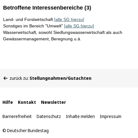
Betroffene Interessenbereiche (3)
Land- und Forstwirtschaft
[alle SG hierzu]
Sonstiges im Bereich "Umwelt"
[alle SG hierzu]
Wasserwirtschaft, sowohl Siedlungswasserwirtschaft als auch
Gewässermanagement, Beregnung u.ä.
Sie
zurück zu:
Stellungnahmen/Gutachten
befinden
sich
hier:
Interne
Hilfe
Kontakt
Newsletter
Links
Barrierefreiheit
Datenschutz
Inhalte melden
Impressum
© Deutscher Bundestag