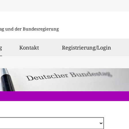
Direkt
zum
ag und der Bundesregierung
Inhalt
ausgewählt
g
Kontakt
Registrierung/Login