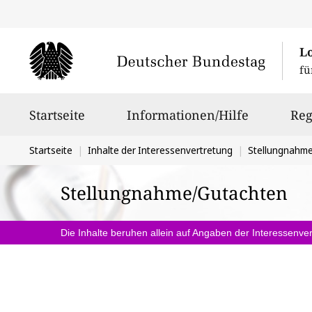
L
fü
Hauptnavigation
Startseite
Informationen/Hilfe
Reg
Sie
Startseite
Inhalte der Interessenvertretung
Stellungnahm
befinden
Stellungnahme/Gutachten
sich
hier:
Die Inhalte beruhen allein auf Angaben der Interessenver