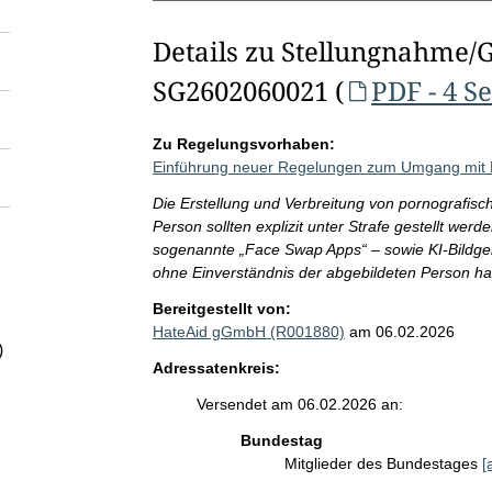
Details zu Stellungnahme/
SG2602060021 (
PDF - 4 S
Zu Regelungsvorhaben:
Einführung neuer Regelungen zum Umgang mit
Die Erstellung und Verbreitung von pornografis
Person sollten explizit unter Strafe gestellt wer
sogenannte „Face Swap Apps“ – sowie KI-Bildgen
ohne Einverständnis der abgebildeten Person h
Bereitgestellt von:
HateAid gGmbH (R001880)
am 06.02.2026
)
Adressatenkreis:
Versendet am 06.02.2026 an:
Bundestag
Mitglieder des Bundestages
[