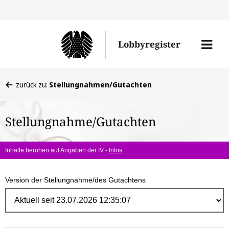
Direk
zum
Men
Lobbyregister
Inhal
öffne
Sie
zurück zu:
Stellungnahmen/Gutachten
befinden
sich
Stellungnahme/Gutachten
hier:
Inhalte beruhen auf Angaben der IV -
Infos
Version der Stellungnahme/des Gutachtens