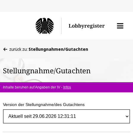
Direk
zum
Men
Lobbyregister
Inhal
öffne
Sie
zurück zu:
Stellungnahmen/Gutachten
befinden
sich
Stellungnahme/Gutachten
hier:
Inhalte beruhen auf Angaben der IV -
Infos
Version der Stellungnahme/des Gutachtens