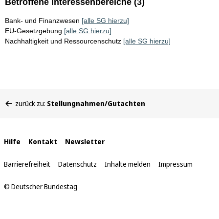
Betroffene Interessenbereiche (3)
Bank- und Finanzwesen
[alle SG hierzu]
EU-Gesetzgebung
[alle SG hierzu]
Nachhaltigkeit und Ressourcenschutz
[alle SG hierzu]
Sie
zurück zu:
Stellungnahmen/Gutachten
befinden
sich
hier:
Interne
Hilfe
Kontakt
Newsletter
Links
Barrierefreiheit
Datenschutz
Inhalte melden
Impressum
© Deutscher Bundestag