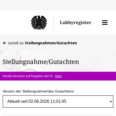
Direk
zum
Men
Lobbyregister
Inhal
öffne
Sie
zurück zu:
Stellungnahmen/Gutachten
befinden
sich
Stellungnahme/Gutachten
hier:
Inhalte beruhen auf Angaben der IV -
Infos
Version der Stellungnahme/des Gutachtens