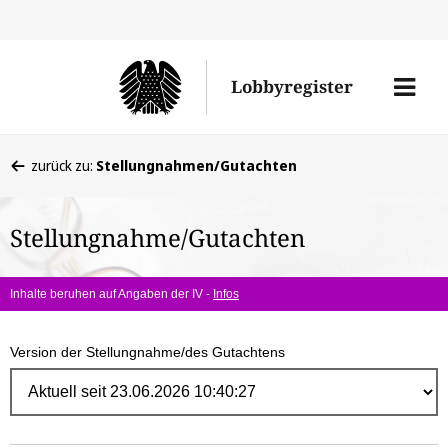
Direk
zum
Men
Lobbyregister
Inhal
öffne
Sie
zurück zu:
Stellungnahmen/Gutachten
befinden
sich
Stellungnahme/Gutachten
hier:
Inhalte beruhen auf Angaben der IV -
Infos
Version der Stellungnahme/des Gutachtens