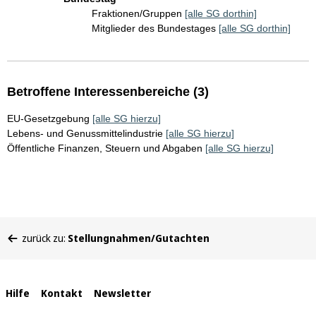
Fraktionen/Gruppen
[alle SG dorthin]
Mitglieder des Bundestages
[alle SG dorthin]
Betroffene Interessenbereiche (3)
EU-Gesetzgebung
[alle SG hierzu]
Lebens- und Genussmittelindustrie
[alle SG hierzu]
Öffentliche Finanzen, Steuern und Abgaben
[alle SG hierzu]
Sie
zurück zu:
Stellungnahmen/Gutachten
befinden
sich
hier:
Interne
Hilfe
Kontakt
Newsletter