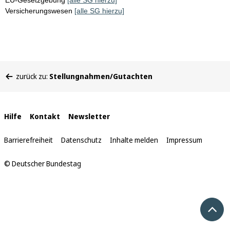
EU-Gesetzgebung
[alle SG hierzu]
Versicherungswesen
[alle SG hierzu]
Sie
zurück zu:
Stellungnahmen/Gutachten
befinden
sich
hier:
Interne
Hilfe
Kontakt
Newsletter
Links
Barrierefreiheit
Datenschutz
Inhalte melden
Impressum
© Deutscher Bundestag
Nach