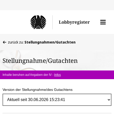
Direk
zum
Men
Lobbyregister
Inhal
öffne
Sie
zurück zu:
Stellungnahmen/Gutachten
befinden
sich
Stellungnahme/Gutachten
hier:
Inhalte beruhen auf Angaben der IV -
Infos
Version der Stellungnahme/des Gutachtens