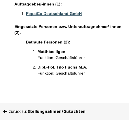
Auftraggeber/-innen (1):
PepsiCo Deutschland GmbH
Eingesetzte Personen bzw. Unterauftragnehmer/-innen
(2):
Betraute Personen (2):
Matthias Ilgen
Funktion: Geschäftsführer
Dipl.-Pol. Tilo Fuchs M.A.
Funktion: Geschäftsführer
Sie
zurück zu:
Stellungnahmen/Gutachten
befinden
sich
hier: