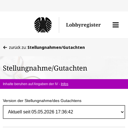
Direk
zum
Men
Lobbyregister
Inhal
öffne
Sie
zurück zu:
Stellungnahmen/Gutachten
befinden
sich
Stellungnahme/Gutachten
hier:
Inhalte beruhen auf Angaben der IV -
Infos
Version der Stellungnahme/des Gutachtens