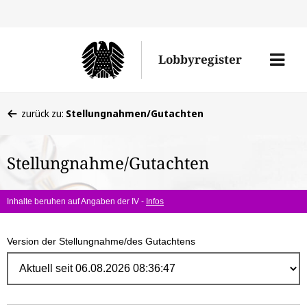
Direk
zum
Men
Lobbyregister
Inhal
öffne
Sie
zurück zu:
Stellungnahmen/Gutachten
befinden
sich
Stellungnahme/Gutachten
hier:
Inhalte beruhen auf Angaben der IV -
Infos
Version der Stellungnahme/des Gutachtens