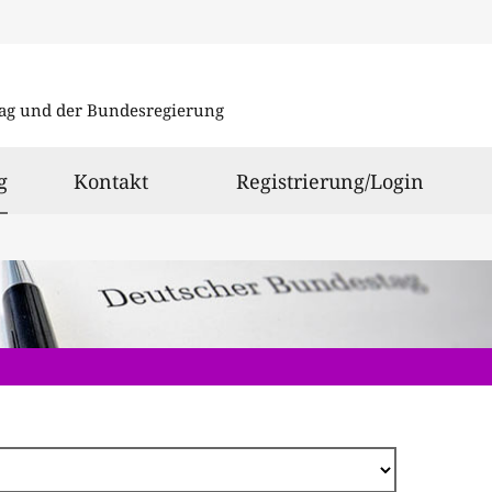
Direkt
zum
ag und der Bundesregierung
Inhalt
ausgewählt
g
Kontakt
Registrierung/Login