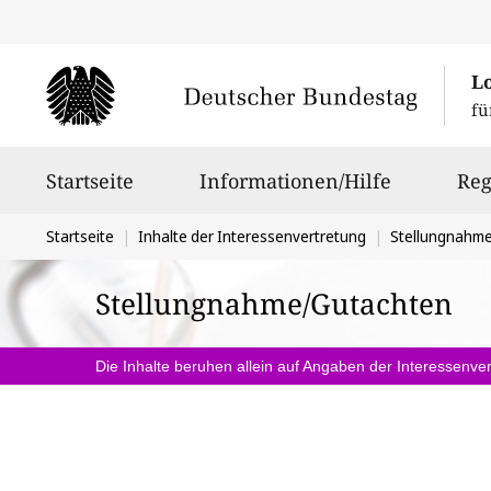
L
fü
Hauptnavigation
Startseite
Informationen/Hilfe
Reg
Sie
Startseite
Inhalte der Interessenvertretung
Stellungnahm
befinden
Stellungnahme/Gutachten
sich
hier:
Die Inhalte beruhen allein auf Angaben der Interessenver