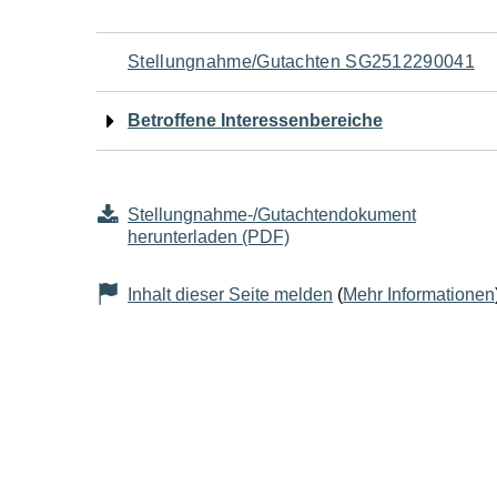
Navigation
Stellungnahme/Gutachten SG2512290041
für
Betroffene Interessenbereiche
den
Seiteninhalt
Stellungnahme-/Gutachtendokument
herunterladen (PDF)
Inhalt dieser Seite melden
(
Mehr Informationen