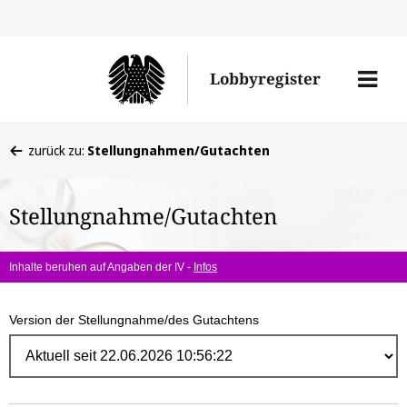
Direk
zum
Men
Lobbyregister
Inhal
öffne
Sie
zurück zu:
Stellungnahmen/Gutachten
befinden
sich
Stellungnahme/Gutachten
hier:
Inhalte beruhen auf Angaben der IV -
Infos
Version der Stellungnahme/des Gutachtens