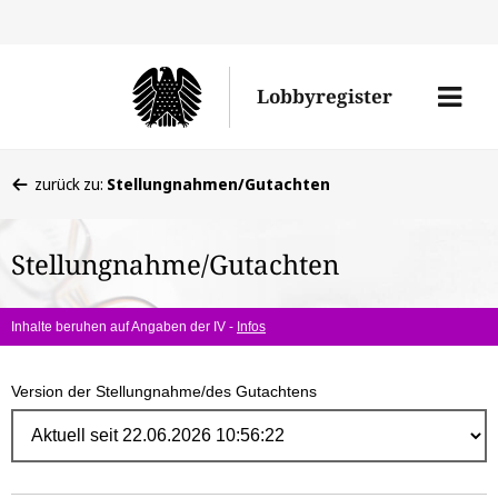
Direk
zum
Men
Lobbyregister
Inhal
öffne
Sie
zurück zu:
Stellungnahmen/Gutachten
befinden
sich
Stellungnahme/Gutachten
hier:
Inhalte beruhen auf Angaben der IV -
Infos
Version der Stellungnahme/des Gutachtens