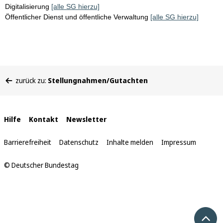
Digitalisierung
[alle SG hierzu]
Öffentlicher Dienst und öffentliche Verwaltung
[alle SG hierzu]
Sie
zurück zu:
Stellungnahmen/Gutachten
befinden
sich
hier:
Interne
Hilfe
Kontakt
Newsletter
Links
Barrierefreiheit
Datenschutz
Inhalte melden
Impressum
© Deutscher Bundestag
Nach