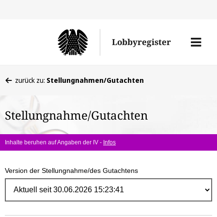
Direk
zum
Men
Lobbyregister
Inhal
öffne
Sie
zurück zu:
Stellungnahmen/Gutachten
befinden
sich
Stellungnahme/Gutachten
hier:
Inhalte beruhen auf Angaben der IV -
Infos
Version der Stellungnahme/des Gutachtens