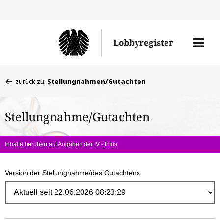
Direk
zum
Men
Lobbyregister
Inhal
öffne
Sie
zurück zu:
Stellungnahmen/Gutachten
befinden
sich
Stellungnahme/Gutachten
hier:
Inhalte beruhen auf Angaben der IV -
Infos
Version der Stellungnahme/des Gutachtens