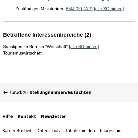
Zuständiges Ministerium:
BMJ (20. WP)
[alle SG hierzu]
Betroffene Interessenbereiche (2)
Sonstiges im Bereich "Wirtschaft"
[alle SG hierzu]
Tourismuswirtschaft
Sie
zurück zu:
Stellungnahmen/Gutachten
befinden
sich
hier:
Interne
Hilfe
Kontakt
Newsletter
Links
Barrierefreiheit
Datenschutz
Inhalte melden
Impressum