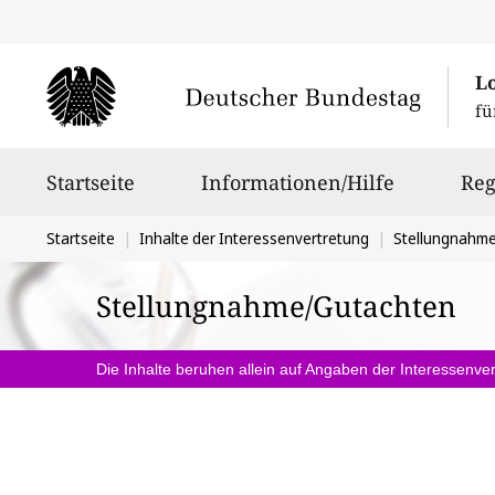
L
fü
Hauptnavigation
Startseite
Informationen/Hilfe
Reg
Sie
Startseite
Inhalte der Interessenvertretung
Stellungnahm
befinden
Stellungnahme/Gutachten
sich
hier:
Die Inhalte beruhen allein auf Angaben der Interessenver