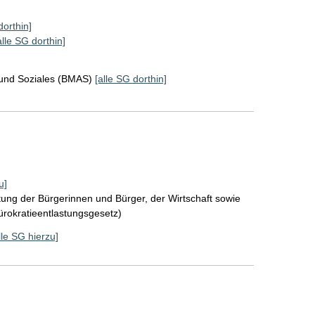
dorthin]
alle SG dorthin]
 und Soziales (BMAS)
[alle SG dorthin]
u]
tung der Bürgerinnen und Bürger, der Wirtschaft sowie
Bürokratieentlastungsgesetz)
lle SG hierzu]