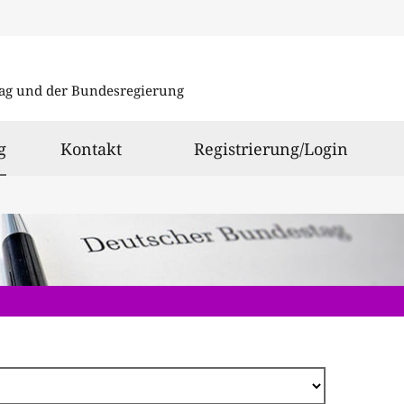
Direkt
zum
ag und der Bundesregierung
Inhalt
ausgewählt
g
Kontakt
Registrierung/Login