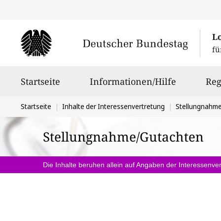
L
fü
Hauptnavigation
Startseite
Informationen/Hilfe
Reg
Sie
Startseite
Inhalte der Interessenvertretung
Stellungnahm
befinden
Stellungnahme/Gutachten
sich
hier:
Die Inhalte beruhen allein auf Angaben der Interessenver