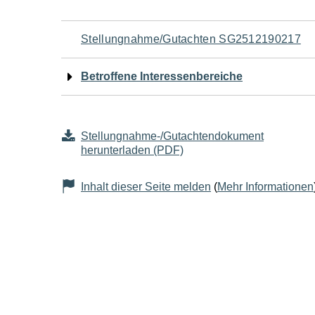
Navigation
Stellungnahme/Gutachten SG2512190217
für
Betroffene Interessenbereiche
den
Seiteninhalt
Stellungnahme-/Gutachtendokument
herunterladen (PDF)
Inhalt dieser Seite melden
(
Mehr Informationen