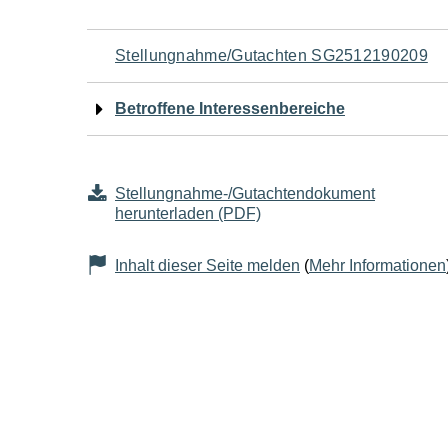
Navigation
Stellungnahme/Gutachten SG2512190209
für
Betroffene Interessenbereiche
den
Seiteninhalt
Stellungnahme-/Gutachtendokument
herunterladen (PDF)
Inhalt dieser Seite melden
(
Mehr Informationen