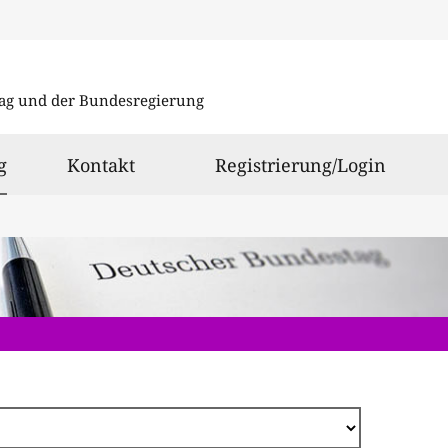
Direkt
zum
ag und der Bundesregierung
Inhalt
ausgewählt
g
Kontakt
Registrierung/Login