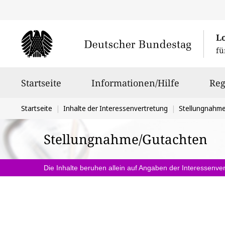
L
fü
Hauptnavigation
Startseite
Informationen/Hilfe
Reg
Sie
Startseite
Inhalte der Interessenvertretung
Stellungnahm
befinden
Stellungnahme/Gutachten
sich
hier:
Die Inhalte beruhen allein auf Angaben der Interessenver